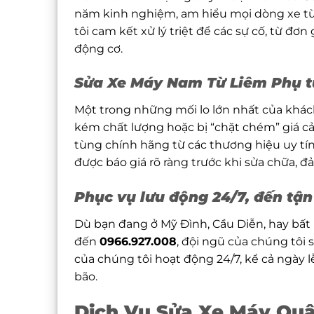
năm kinh nghiệm, am hiểu mọi dòng xe từ x
tôi cam kết xử lý triệt để các sự cố, từ đ
động cơ.
Sửa Xe Máy Nam Từ Liêm Phụ t
Một trong những mối lo lớn nhất của khá
kém chất lượng hoặc bị “chặt chém” giá cả
tùng chính hãng từ các thương hiệu uy tín 
được báo giá rõ ràng trước khi sửa chữa, 
Phục vụ lưu động 24/7, đến tận 
Dù bạn đang ở Mỹ Đình, Cầu Diễn, hay bất 
đến
0966.927.008
, đội ngũ của chúng tôi 
của chúng tôi hoạt động 24/7, kể cả ngày l
bão.
Dịch Vụ Sửa Xe Máy Qu