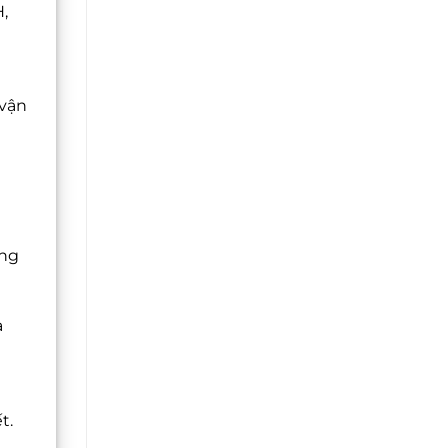
,
 vận
úng
à
t.