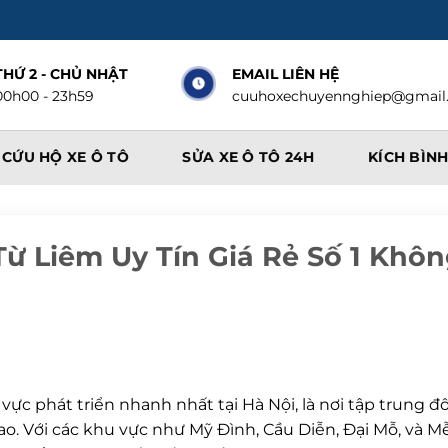
THỨ 2 - CHỦ NHẬT
EMAIL LIÊN HỆ
00h00 - 23h59
cuuhoxechuyennghiep@gmail
CỨU HỘ XE Ô TÔ
SỬA XE Ô TÔ 24H
KÍCH BÌNH
 Liêm Uy Tín Giá Rẻ Số 1 Khô
c phát triển nhanh nhất tại Hà Nội, là nơi tập trung đ
ao. Với các khu vực như Mỹ Đình, Cầu Diễn, Đại Mỗ, và Mễ 