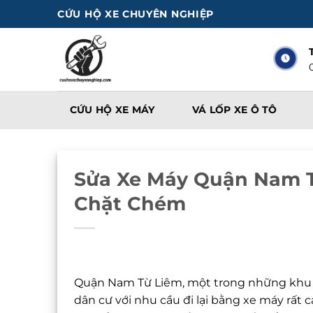
Bỏ
CỨU HỘ XE CHUYÊN NGHIỆP
qua
nội
dung
CỨU HỘ XE MÁY
VÁ LỐP XE Ô TÔ
Sửa Xe Máy Quận Nam Từ
Chặt Chém
Quận Nam Từ Liêm, một trong những khu vự
dân cư với nhu cầu đi lại bằng xe máy rất c