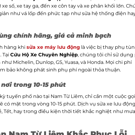
e số, xe tay ga, đến xe côn tay và xe phân khối lớn. C
ơn giản như vá lốp đến phức tạp như sửa hệ thống điện ha
ùng chính hãng, giá cả minh bạch
ch hàng khi
sửa xe máy lưu động
là việc bị thay phụ tù
. Tại
Cứu Hộ Xe Chuyên Nghiệp
, chúng tôi chỉ sử dụng
như Michelin, Dunlop, GS, Yuasa, và Honda. Mọi chi phí
đảm bảo không phát sinh phụ phí ngoài thỏa thuận.
nơi trong 10-15 phút
kỳ tuyến phố nào tại Nam Từ Liêm, chỉ cần một cuộc gọ
sẽ có mặt trong vòng 10-15 phút. Dịch vụ sửa xe lưu độn
ễ, Tết, hay trong điều kiện thời tiết khắc nghiệt như mư
ận Nam Từ Liêm Khắc Phục Lỗi