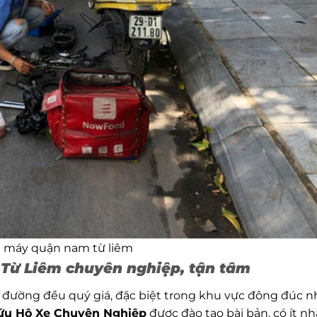
e máy quận nam từ liêm
Từ Liêm chuyên nghiệp, tận tâm
n đường đều quý giá, đặc biệt trong khu vực đông đúc 
ứu Hộ Xe Chuyên Nghiệp
được đào tạo bài bản, có ít nh