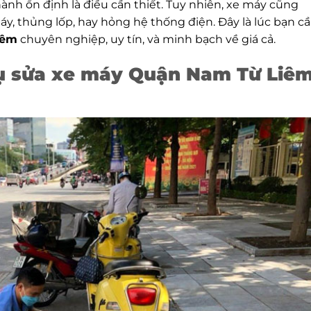
ành ổn định là điều cần thiết. Tuy nhiên, xe máy cũng
, thủng lốp, hay hỏng hệ thống điện. Đây là lúc bạn c
iêm
chuyên nghiệp, uy tín, và minh bạch về giá cả.
vụ sửa xe máy Quận Nam Từ Liê