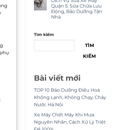
Dịch Vụ Sửa Xe Máy
húng
Quận 5: Sửa Chữa Lưu
Động, Bảo Dưỡng Tận
y
Nhà
Tìm kiếm
TÌM
ng
 phụ
KIẾM
Bài viết mới
TOP 10 Bảo Dưỡng Điều Hoà
i
Không Lạnh, Không Chạy, Chảy
g
Nước Hà Nội
a
Xe Máy Chết Máy Khi Mưa:
Nguyên Nhân, Cách Xử Lý Triệt
Để 100%