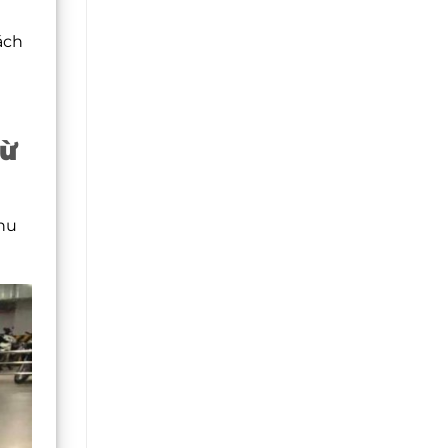
ách
Từ
khu