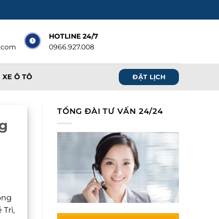
HOTLINE 24/7
.com
0966.927.008
 XE Ô TÔ
ĐẶT LỊCH
TỔNG ĐÀI TƯ VẤN 24/24
ng
ông
Trì,