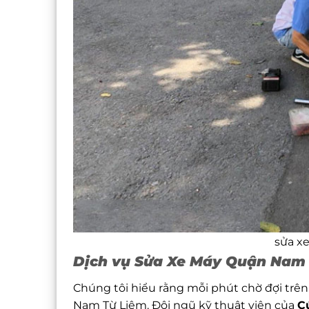
sửa x
Dịch vụ Sửa Xe Máy Quận Nam 
Chúng tôi hiểu rằng mỗi phút chờ đợi trê
Nam Từ Liêm. Đội ngũ kỹ thuật viên của
C