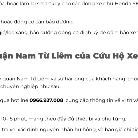
hóa, hoặc làm lại smartkey cho các dòng xe như Honda SH
c, hoặc động cơ cần bảo dưỡng.
c gió/lọc xăng, bảo dưỡng động cơ định kỳ để đảm bảo xe
uận Nam Từ Liêm của Cứu Hộ Xe
y quận Nam Từ Liêm và sự hài lòng của khách hàng, ch
à chuyên nghiệp như sau:
 qua hotline
0966.927.008
, cung cấp thông tin về vị trí v
 10-15 phút, mang theo đầy đủ thiết bị và phụ tùng.
 tra xe, xác định nguyên nhân hư hỏng, và báo giá chi tiế