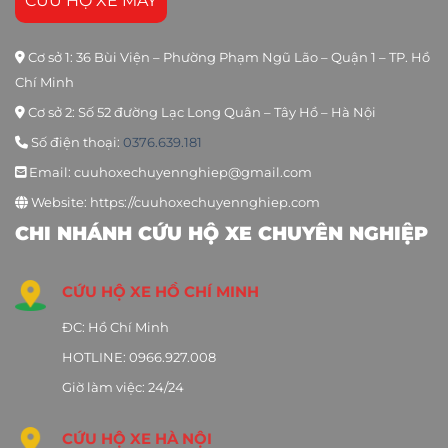
CỨU HỘ XE MÁY
Cơ sở 1: 36 Bùi Viện – Phường Phạm Ngũ Lão – Quận 1 – TP. Hồ
Chí Minh
Cơ sở 2: Số 52 đường Lạc Long Quân – Tây Hồ – Hà Nội
Số điện thoại:
0376.639.181
Email: cuuhoxechuyennghiep@gmail.com
Website: https://cuuhoxechuyennghiep.com
CHI NHÁNH CỨU HỘ XE CHUYÊN NGHIỆP
CỨU HỘ XE HỒ CHÍ MINH
ĐC: Hồ Chí Minh
HOTLINE: 0966.927.008
Giờ làm việc: 24/24
CỨU HỘ XE HÀ NỘI