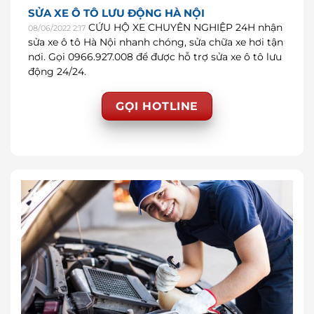
SỬA XE Ô TÔ LƯU ĐỘNG HÀ NỘI
CỨU HỘ XE CHUYÊN NGHIỆP 24H nhận
08/06/2022 2:17
sửa xe ô tô Hà Nội nhanh chóng, sửa chữa xe hơi tận
nơi. Gọi 0966.927.008 để được hỗ trợ sửa xe ô tô lưu
động 24/24.
GỌI HOTLINE