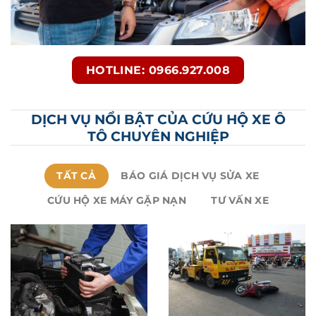
HOTLINE: 0966.927.008
DỊCH VỤ NỔI BẬT CỦA CỨU HỘ XE Ô
TÔ CHUYÊN NGHIỆP
TẤT CẢ
BÁO GIÁ DỊCH VỤ SỬA XE
CỨU HỘ XE MÁY GẶP NẠN
TƯ VẤN XE