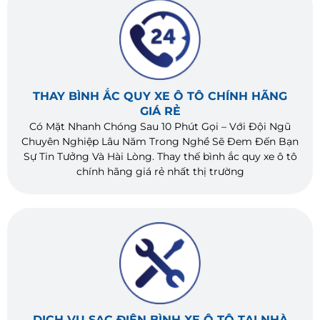
THAY BÌNH ẮC QUY XE Ô TÔ CHÍNH HÃNG
GIÁ RẺ
Có Mặt Nhanh Chóng Sau 10 Phút Gọi – Với Đội Ngũ
Chuyên Nghiệp Lâu Năm Trong Nghề Sẽ Đem Đến Bạn
Sự Tin Tưởng Và Hài Lòng. Thay thế bình ắc quy xe ô tô
chính hãng giá rẻ nhất thị trường
DỊCH VỤ SẠC ĐIỆN BÌNH XE Ô TÔ TẠI NHÀ