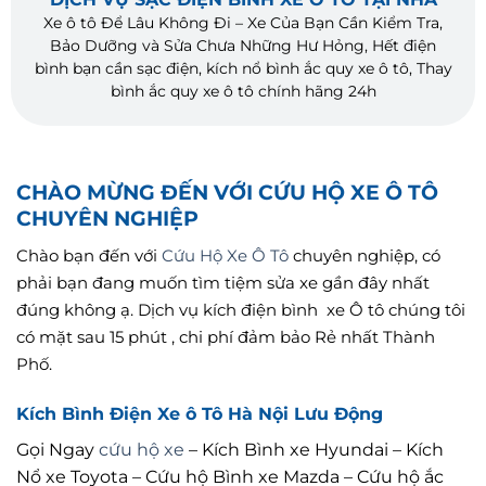
Xe ô tô Để Lâu Không Đi – Xe Của Bạn Cần Kiểm Tra,
Bảo Dưỡng và Sửa Chưa Những Hư Hỏng, Hết điện
bình bạn cần sạc điện, kích nổ bình ắc quy xe ô tô, Thay
bình ắc quy xe ô tô chính hãng 24h
CHÀO MỪNG ĐẾN VỚI CỨU HỘ XE Ô TÔ
CHUYÊN NGHIỆP
Chào bạn đến với
Cứu Hộ Xe Ô Tô
chuyên nghiệp, có
phải bạn đang muốn tìm tiệm sửa xe gần đây nhất
đúng không ạ. Dịch vụ kích điện bình xe Ô tô chúng tôi
có mặt sau 15 phút , chi phí đảm bảo Rẻ nhất Thành
Phố.
Kích Bình Điện Xe ô Tô Hà Nội Lưu Động
Gọi Ngay
cứu hộ xe
– Kích Bình xe Hyundai – Kích
Nổ xe Toyota – Cứu hộ Bình xe Mazda – Cứu hộ ắc