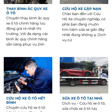
THAY BÌNH ẮC QUY XE
CỨU HỘ XE GẶP NẠN
Ô TÔ
Chào bạn đến với Cứu
Chuyên thay bình ắc quy
Hộ Xe chuyên nghiệp, có
xe ô tô chính hãng lưu
phải bạn đang muốn
động giá rẻ nhất thị
tìm tiệm sửa xe gần đây
trường. Với đa dạng các
nhất đúng không ạ. Dịch
bình ắc quy chính hãng
vụ cứ
sẵn sàng phục vụ 24h
CỨU HỘ XE Ô TÔ HẾT
SỬA XE Ô TÔ TẠI NHÀ
BÌNH
Dịch vụ – Cứu hộ xe ô tô,
Chuyên cứu hộ xe ô tô
sửa chữa xe ô tô lưu