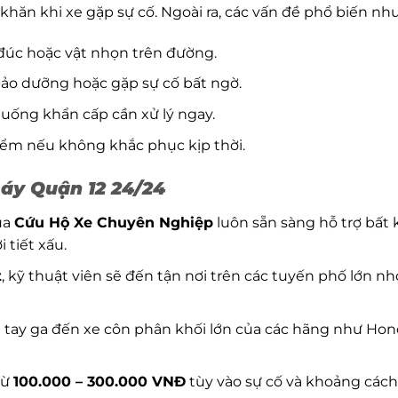
khăn khi xe gặp sự cố. Ngoài ra, các vấn đề phổ biến như
đúc hoặc vật nhọn trên đường.
bảo dưỡng hoặc gặp sự cố bất ngờ.
huống khẩn cấp cần xử lý ngay.
iểm nếu không khắc phục kịp thời.
máy Quận 12 24/24
ủa
Cứu Hộ Xe Chuyên Nghiệp
luôn sẵn sàng hỗ trợ bất 
 tiết xấu.
t
, kỹ thuật viên sẽ đến tận nơi trên các tuyến phố lớn nhỏ
xe tay ga đến xe côn phân khối lớn của các hãng như Hon
từ
100.000 – 300.000 VNĐ
tùy vào sự cố và khoảng cách