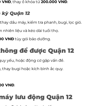
0 VNĐ
, thay ổ khóa từ
200.000 VNĐ
.
 kỳ Quận 12
, thay dầu máy, kiểm tra phanh, bugi, lọc gió.
m nhiên liệu và kéo dài tuổi thọ.
000 VNĐ
tùy gói bảo dưỡng.
không đề được Quận 12
 quy yếu, hoặc động cơ gặp vấn đề.
ỗ, thay bugi hoặc kích bình ắc quy.
000 VNĐ
.
 máy lưu động Quận 12