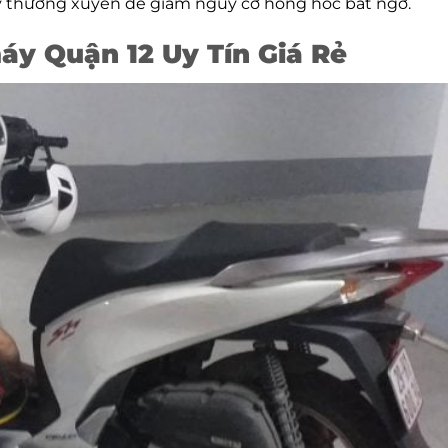
y thường xuyên để giảm nguy cơ hỏng hóc bất ngờ.
áy Quận 12 Uy Tín Giá Rẻ