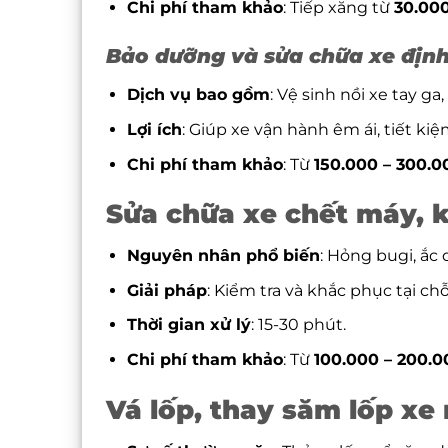
Chi phí tham khảo
: Tiếp xăng từ
30.00
Bảo dưỡng và sửa chữa xe định
Dịch vụ bao gồm
: Vệ sinh nồi xe tay ga
Lợi ích
: Giúp xe vận hành êm ái, tiết kiệ
Chi phí tham khảo
: Từ
150.000 – 300.
Sửa chữa xe chết máy, 
Nguyên nhân phổ biến
: Hỏng bugi, ắc
Giải pháp
: Kiểm tra và khắc phục tại ch
Thời gian xử lý
: 15-30 phút.
Chi phí tham khảo
: Từ
100.000 – 200.
Vá lốp, thay săm lốp xe