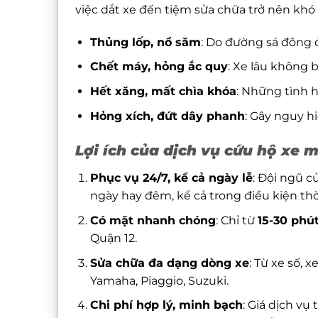
việc dắt xe đến tiệm sửa chữa trở nên khó 
Thủng lốp, nổ săm
: Do đường sá đông 
Chết máy, hỏng ắc quy
: Xe lâu không 
Hết xăng, mất chìa khóa
: Những tình 
Hỏng xích, đứt dây phanh
: Gây nguy h
Lợi ích của dịch vụ cứu hộ xe 
Phục vụ 24/7, kể cả ngày lễ
: Đội ngũ c
ngày hay đêm, kể cả trong điều kiện thời
Có mặt nhanh chóng
: Chỉ từ
15-30 phú
Quận 12.
Sửa chữa đa dạng dòng xe
: Từ xe số, 
Yamaha, Piaggio, Suzuki.
Chi phí hợp lý, minh bạch
: Giá dịch vụ 