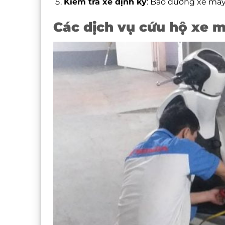
Kiểm tra xe định kỳ
: Bảo dưỡng xe má
Các dịch vụ cứu hộ xe m