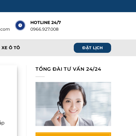
HOTLINE 24/7
.com
0966.927.008
 XE Ô TÔ
ĐẶT LỊCH
TỔNG ĐÀI TƯ VẤN 24/24
ắp