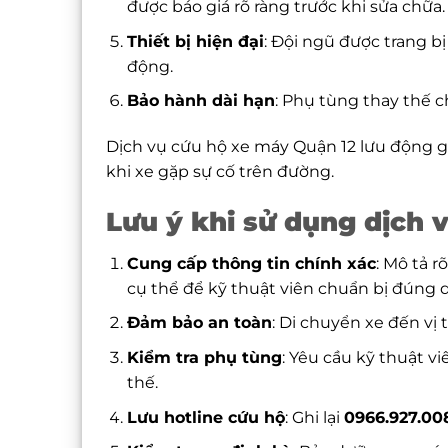
được báo giá rõ ràng trước khi sửa chữa.
Thiết bị hiện đại
: Đội ngũ được trang 
động.
Bảo hành dài hạn
: Phụ tùng thay thế 
Dịch vụ cứu hộ xe máy Quận 12 lưu động gi
khi xe gặp sự cố trên đường.
Lưu ý khi sử dụng dịch 
Cung cấp thông tin chính xác
: Mô tả r
cụ thể để kỹ thuật viên chuẩn bị đúng 
Đảm bảo an toàn
: Di chuyển xe đến vị t
Kiểm tra phụ tùng
: Yêu cầu kỹ thuật v
thế.
Lưu hotline cứu hộ
: Ghi lại
0966.927.00