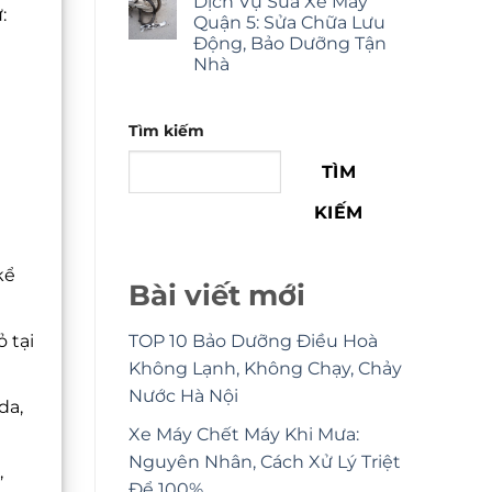
Dịch Vụ Sửa Xe Máy
:
Quận 5: Sửa Chữa Lưu
Động, Bảo Dưỡng Tận
Nhà
Tìm kiếm
TÌM
KIẾM
kể
Bài viết mới
 tại
TOP 10 Bảo Dưỡng Điều Hoà
Không Lạnh, Không Chạy, Chảy
Nước Hà Nội
da,
Xe Máy Chết Máy Khi Mưa:
Nguyên Nhân, Cách Xử Lý Triệt
,
Để 100%