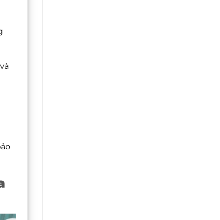
g
 và
bảo
a