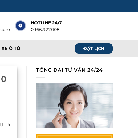
HOTLINE 24/7
.com
0966.927.008
 XE Ô TÔ
ĐẶT LỊCH
TỔNG ĐÀI TƯ VẤN 24/24
10
thời