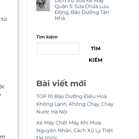
Dịch Vụ Sửa Xe Máy
Quận 5: Sửa Chữa Lưu
Động, Bảo Dưỡng Tận
Nhà
 từ
Tìm kiếm
TÌM
KIẾM
Bài viết mới
ộc
n
TOP 10 Bảo Dưỡng Điều Hoà
Không Lạnh, Không Chạy, Chảy
Nước Hà Nội
Xe Máy Chết Máy Khi Mưa:
Nguyên Nhân, Cách Xử Lý Triệt
iểm
Để 100%