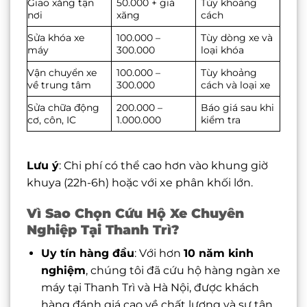
Giao xăng tận
50.000 + giá
Tùy khoảng
nơi
xăng
cách
Sửa khóa xe
100.000 –
Tùy dòng xe và
máy
300.000
loại khóa
Vận chuyển xe
100.000 –
Tùy khoảng
về trung tâm
300.000
cách và loại xe
Sửa chữa động
200.000 –
Báo giá sau khi
cơ, côn, IC
1.000.000
kiểm tra
Lưu ý
: Chi phí có thể cao hơn vào khung giờ
khuya (22h-6h) hoặc với xe phân khối lớn.
Vì Sao Chọn Cứu Hộ Xe Chuyên
Nghiệp Tại Thanh Trì?
Uy tín hàng đầu
: Với hơn
10 năm kinh
nghiệm
, chúng tôi đã cứu hộ hàng ngàn xe
máy tại Thanh Trì và Hà Nội, được khách
hàng đánh giá cao về chất lượng và sự tận