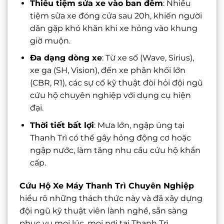
Thiếu tiệm sửa xe vào ban đêm
: Nhiều
tiệm sửa xe đóng cửa sau 20h, khiến người
dân gặp khó khăn khi xe hỏng vào khung
giờ muộn.
Đa dạng dòng xe
: Từ xe số (Wave, Sirius),
xe ga (SH, Vision), đến xe phân khối lớn
(CBR, R1), các sự cố kỹ thuật đòi hỏi đội ngũ
cứu hộ chuyên nghiệp với dụng cụ hiện
đại.
Thời tiết bất lợi
: Mưa lớn, ngập úng tại
Thanh Trì có thể gây hỏng động cơ hoặc
ngập nước, làm tăng nhu cầu cứu hộ khẩn
cấp.
Cứu Hộ Xe Máy Thanh Trì Chuyên Nghiệp
hiểu rõ những thách thức này và đã xây dựng
đội ngũ kỹ thuật viên lành nghề, sẵn sàng
phục vụ mọi lúc, mọi nơi tại Thanh Trì.