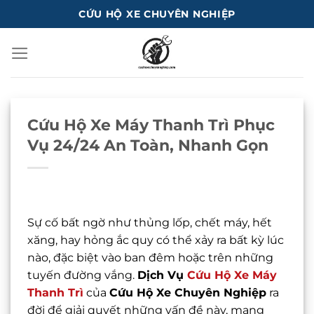
Bỏ
CỨU HỘ XE CHUYÊN NGHIỆP
qua
nội
dung
Cứu Hộ Xe Máy Thanh Trì Phục
Vụ 24/24 An Toàn, Nhanh Gọn
Sự cố bất ngờ như thủng lốp, chết máy, hết
xăng, hay hỏng ắc quy có thể xảy ra bất kỳ lúc
nào, đặc biệt vào ban đêm hoặc trên những
tuyến đường vắng.
Dịch Vụ
Cứu Hộ Xe Máy
Thanh Trì
của
Cứu Hộ Xe Chuyên Nghiệp
ra
đời để giải quyết những vấn đề này, mang