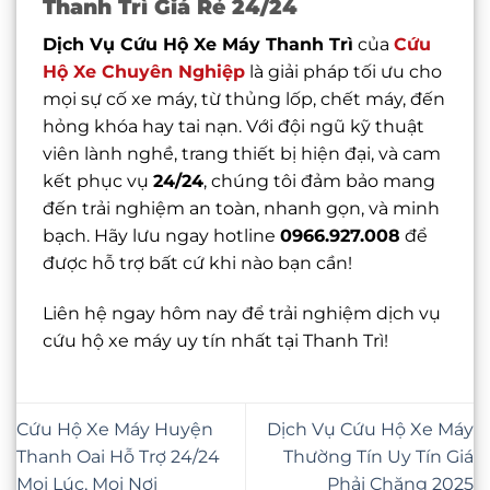
Thanh Trì Giá Rẻ 24/24
Dịch Vụ Cứu Hộ Xe Máy Thanh Trì
của
Cứu
Hộ Xe Chuyên Nghiệp
là giải pháp tối ưu cho
mọi sự cố xe máy, từ thủng lốp, chết máy, đến
hỏng khóa hay tai nạn. Với đội ngũ kỹ thuật
viên lành nghề, trang thiết bị hiện đại, và cam
kết phục vụ
24/24
, chúng tôi đảm bảo mang
đến trải nghiệm an toàn, nhanh gọn, và minh
bạch. Hãy lưu ngay hotline
0966.927.008
để
được hỗ trợ bất cứ khi nào bạn cần!
Liên hệ ngay hôm nay để trải nghiệm dịch vụ
cứu hộ xe máy uy tín nhất tại Thanh Trì!
Cứu Hộ Xe Máy Huyện
Dịch Vụ Cứu Hộ Xe Máy
Thanh Oai Hỗ Trợ 24/24
Thường Tín Uy Tín Giá
Mọi Lúc, Mọi Nơi
Phải Chăng 2025