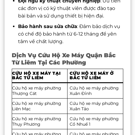
Đội ngũ kỹ thuật chuyên nghiệp
: Ưu tiên
các đơn vị có kỹ thuật viên được đào tạo
bài bản và sử dụng thiết bị hiện đại.
Bảo hành sau sửa chữa
: Đảm bảo dịch vụ
có chế độ bảo hành từ 6-12 tháng để yên
tâm về chất lượng.
Dịch Vụ Cứu Hộ Xe Máy Quận Bắc
Từ Liêm Tại Các Phường
CỨU HỘ XE MÁY TẠI
CỨU HỘ XE MÁY Ở
BẮC TỪ LIÊM
BẮC TỪ LIÊM
Cứu hộ xe máy phường
Cứu hộ xe máy phường
Thượng Cát
Xuân Đỉnh
Cứu hộ xe máy phường
Cứu hộ xe máy phường
Liên Mạc
Xuân Tảo
Cứu hộ xe máy phường
Cứu hộ xe máy phường
Thụy Phương
Cổ Nhuế 1
Cứu hộ xe máy phường
Cứu hộ xe máy phường