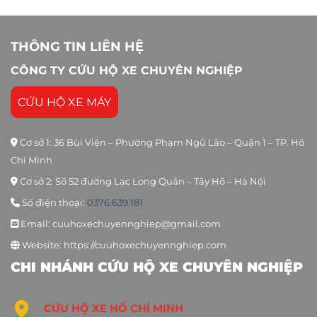
THÔNG TIN LIÊN HỆ
CÔNG TY CỨU HỘ XE CHUYÊN NGHIỆP
CỨU HỘ XE MÁY
Cơ sở 1: 36 Bùi Viện – Phường Phạm Ngũ Lão – Quận 1 – TP. Hồ
Chí Minh
Cơ sở 2: Số 52 đường Lạc Long Quân – Tây Hồ – Hà Nội
Số điện thoại:
0376.639.181
Email: cuuhoxechuyennghiep@gmail.com
Website: https://cuuhoxechuyennghiep.com
CHI NHÁNH CỨU HỘ XE CHUYÊN NGHIỆP
CỨU HỘ XE HỒ CHÍ MINH