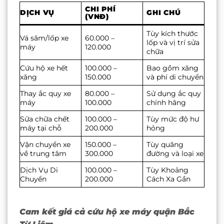
CHI PHÍ
DỊCH VỤ
GHI CHÚ
(VNĐ)
Tùy kích thước
Vá săm/lốp xe
60.000 –
lốp và vị trí sửa
máy
120.000
chữa
Cứu hộ xe hết
100.000 –
Bao gồm xăng
xăng
150.000
và phí di chuyển
Thay ắc quy xe
80.000 –
Sử dụng ắc quy
máy
100.000
chính hãng
Sửa chữa chết
100.000 –
Tùy mức độ hư
máy tại chỗ
200.000
hỏng
Vận chuyển xe
150.000 –
Tùy quãng
về trung tâm
300.000
đường và loại xe
Dịch Vụ Di
100.000 –
Tùy Khoảng
Chuyển
200.000
Cách Xa Gần
Cam kết giá cả cứu hộ xe máy quận Bắc