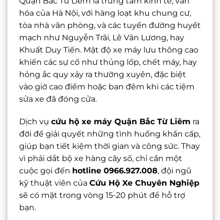
Quận Bắc Từ Liêm là trung tâm kinh tế, văn
hóa của Hà Nội, với hàng loạt khu chung cư,
tòa nhà văn phòng, và các tuyến đường huyết
mạch như Nguyễn Trãi, Lê Văn Lương, hay
Khuất Duy Tiến. Mật độ xe máy lưu thông cao
khiến các sự cố như thủng lốp, chết máy, hay
hỏng ắc quy xảy ra thường xuyên, đặc biệt
vào giờ cao điểm hoặc ban đêm khi các tiệm
sửa xe đã đóng cửa.
Dịch vụ
cứu hộ xe máy Quận Bắc Từ Liêm
ra
đời để giải quyết những tình huống khẩn cấp,
giúp bạn tiết kiệm thời gian và công sức. Thay
vì phải dắt bộ xe hàng cây số, chỉ cần một
cuộc gọi đến
hotline 0966.927.008
, đội ngũ
kỹ thuật viên của
Cứu Hộ Xe Chuyên Nghiệp
sẽ có mặt trong vòng 15-20 phút để hỗ trợ
bạn.