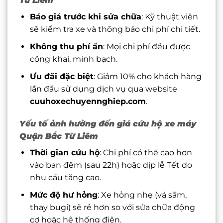
Từ Liêm
Báo giá trước khi sửa chữa
: Kỹ thuật viên
sẽ kiểm tra xe và thông báo chi phí chi tiết.
Không thu phí ẩn
: Mọi chi phí đều được
công khai, minh bạch.
Ưu đãi đặc biệt
: Giảm 10% cho khách hàng
lần đầu sử dụng dịch vụ qua website
cuuhoxechuyennghiep.com
.
Yếu tố ảnh hưởng đến giá cứu hộ xe máy
Quận Bắc Từ Liêm
Thời gian cứu hộ
: Chi phí có thể cao hơn
vào ban đêm (sau 22h) hoặc dịp lễ Tết do
nhu cầu tăng cao.
Mức độ hư hỏng
: Xe hỏng nhẹ (vá săm,
thay bugi) sẽ rẻ hơn so với sửa chữa động
cơ hoặc hệ thống điện.