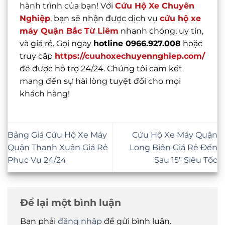
hành trình của bạn! Với
Cứu Hộ Xe Chuyên
Nghiệp
, bạn sẽ nhận được dịch vụ
cứu hộ xe
máy Quận Bắc Từ Liêm
nhanh chóng, uy tín,
và giá rẻ. Gọi ngay
hotline 0966.927.008
hoặc
truy cập
https://cuuhoxechuyennghiep.com/
để được hỗ trợ 24/24. Chúng tôi cam kết
mang đến sự hài lòng tuyệt đối cho mọi
khách hàng!
Bảng Giá Cứu Hộ Xe Máy
Cứu Hộ Xe Máy Quận
Quận Thanh Xuân Giá Rẻ
Long Biên Giá Rẻ Đến
Phục Vụ 24/24
Sau 15″ Siêu Tốc
Để lại một bình luận
Bạn phải
đăng nhập
để gửi bình luận.