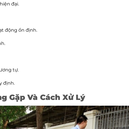
iện đại.
ạt động ổn định.
nh.
ương tự.
y định.
ng Gặp Và Cách Xử Lý