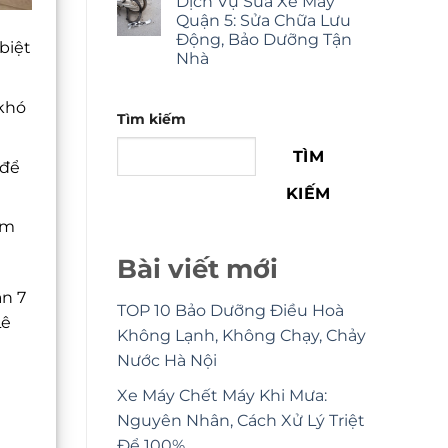
Dịch Vụ Sửa Xe Máy
Quận 5: Sửa Chữa Lưu
Động, Bảo Dưỡng Tận
biệt
Nhà
 khó
Tìm kiếm
TÌM
 để
KIẾM
ầm
Bài viết mới
ận 7
TOP 10 Bảo Dưỡng Điều Hoà
Lê
Không Lạnh, Không Chạy, Chảy
Nước Hà Nội
Xe Máy Chết Máy Khi Mưa:
Nguyên Nhân, Cách Xử Lý Triệt
Để 100%