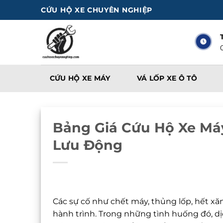
Bỏ
CỨU HỘ XE CHUYÊN NGHIỆP
qua
nội
dung
CỨU HỘ XE MÁY
VÁ LỐP XE Ô TÔ
Bảng Giá Cứu Hộ Xe Má
Lưu Động
Các sự cố như chết máy, thủng lốp, hết xă
hành trình. Trong những tình huống đó, d