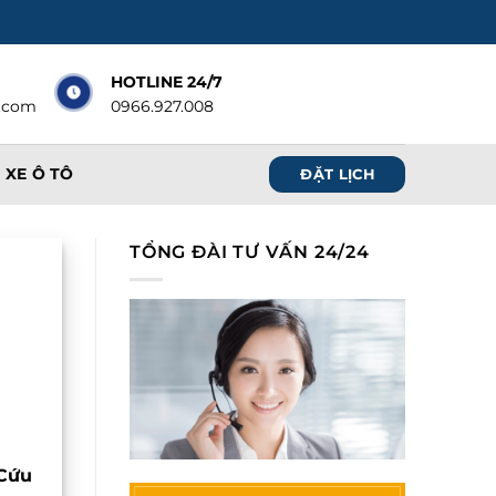
HOTLINE 24/7
.com
0966.927.008
 XE Ô TÔ
ĐẶT LỊCH
TỔNG ĐÀI TƯ VẤN 24/24
Cứu