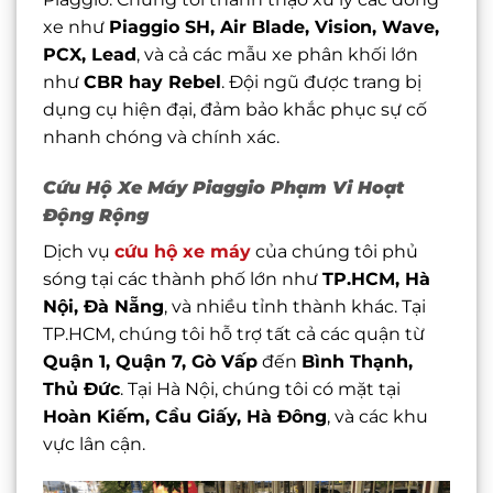
xe như
Piaggio SH, Air Blade, Vision, Wave,
PCX, Lead
, và cả các mẫu xe phân khối lớn
như
CBR hay Rebel
. Đội ngũ được trang bị
dụng cụ hiện đại, đảm bảo khắc phục sự cố
nhanh chóng và chính xác.
Cứu Hộ Xe Máy Piaggio Phạm Vi Hoạt
Động Rộng
Dịch vụ
cứu hộ xe máy
của chúng tôi phủ
sóng tại các thành phố lớn như
TP.HCM, Hà
Nội, Đà Nẵng
, và nhiều tỉnh thành khác. Tại
TP.HCM, chúng tôi hỗ trợ tất cả các quận từ
Quận 1, Quận 7, Gò Vấp
đến
Bình Thạnh,
Thủ Đức
. Tại Hà Nội, chúng tôi có mặt tại
Hoàn Kiếm, Cầu Giấy, Hà Đông
, và các khu
vực lân cận.