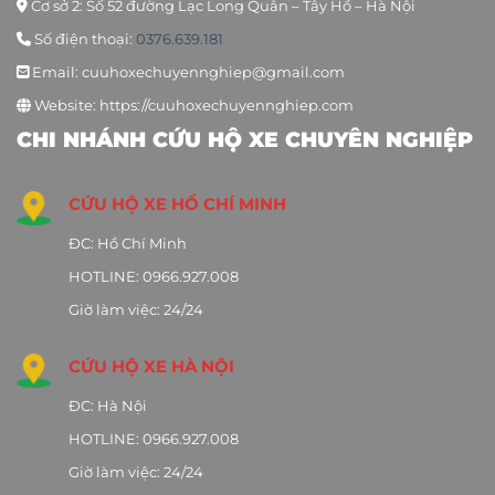
Cơ sở 2: Số 52 đường Lạc Long Quân – Tây Hồ – Hà Nội
Số điện thoại:
0376.639.181
Email: cuuhoxechuyennghiep@gmail.com
Website: https://cuuhoxechuyennghiep.com
CHI NHÁNH CỨU HỘ XE CHUYÊN NGHIỆP
CỨU HỘ XE HỒ CHÍ MINH
ĐC: Hồ Chí Minh
HOTLINE: 0966.927.008
Giờ làm việc: 24/24
CỨU HỘ XE HÀ NỘI
ĐC: Hà Nội
HOTLINE: 0966.927.008
Giờ làm việc: 24/24