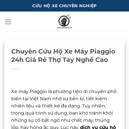
Bỏ
CỨU HỘ XE CHUYÊN NGHIỆP
qua
nội
dung
Chuyên Cứu Hộ Xe Máy Piaggio
24h Giá Rẻ Thợ Tay Nghề Cao
Xe máy Piaggio là phương tiện di chuyển phổ
biến tại Việt Nam nhờ sự bền bỉ, tiết kiệm
nhiên liệu và thiết kế đa dạng. Tuy nhiên,
trong quá trình sử dụng, bạn khó tránh khỏi
những sự cố bất ngờ như chết máy, thủng
lốp, hay hỏng ắc quy. Lúc này,
dịch vụ cứu hộ