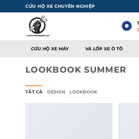
Bỏ
CỨU HỘ XE CHUYÊN NGHIỆP
qua
nội
dung
CỨU HỘ XE MÁY
VÁ LỐP XE Ô TÔ
LOOKBOOK SUMMER
TẤT CẢ
DESIGN
LOOKBOOK