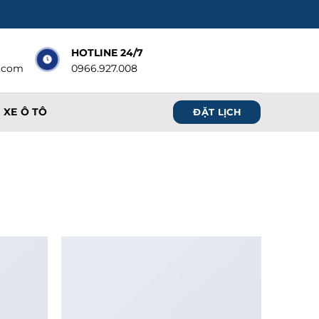
HOTLINE 24/7
.com
0966.927.008
 XE Ô TÔ
ĐẶT LỊCH