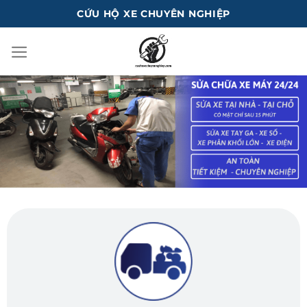
Bỏ
CỨU HỘ XE CHUYÊN NGHIỆP
qua
nội
dung