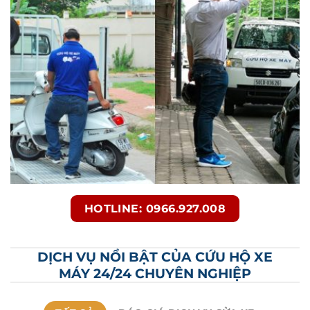
HOTLINE: 0966.927.008
DỊCH VỤ NỔI BẬT CỦA CỨU HỘ XE
MÁY 24/24 CHUYÊN NGHIỆP