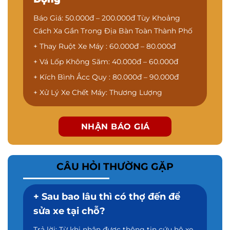
Báo Giá: 50.000đ – 200.000đ Tùy Khoảng
Cách Xa Gần Trong Địa Bàn Toàn Thành Phố
+ Thay Ruột Xe Máy : 60.000đ – 80.000đ
+ Vá Lốp Không Săm: 40.000đ – 60.000đ
+ Kích Bình Ắcc Quy : 80.000đ – 90.000đ
+ Xử Lý Xe Chết Máy: Thương Lượng
NHẬN BÁO GIÁ
CÂU HỎI THƯỜNG GẶP
+ Sau bao lâu thì có thợ đến để
sửa xe tại chỗ?
Trả lời: Từ khi nhận được thông tin cứu hộ xe