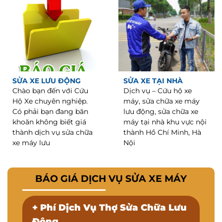
SỬA XE LƯU ĐỘNG
SỬA XE TẠI NHÀ
Chào bạn đến với Cứu
Dịch vụ – Cứu hộ xe
Hộ Xe chuyên nghiệp.
máy, sửa chữa xe máy
Có phải bạn đang băn
lưu động, sửa chữa xe
khoăn không biết giá
máy tại nhà khu vực nội
thành dịch vụ sửa chữa
thành Hồ Chí Minh, Hà
xe máy lưu
Nội
BÁO GIÁ DỊCH VỤ SỬA XE MÁY
+ Phí Dịch Vụ Thợ Sửa Chữa Lưu
Động