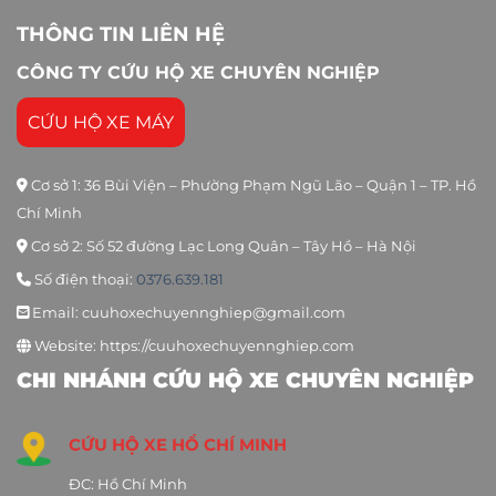
THÔNG TIN LIÊN HỆ
CÔNG TY CỨU HỘ XE CHUYÊN NGHIỆP
CỨU HỘ XE MÁY
Cơ sở 1: 36 Bùi Viện – Phường Phạm Ngũ Lão – Quận 1 – TP. Hồ
Chí Minh
Cơ sở 2: Số 52 đường Lạc Long Quân – Tây Hồ – Hà Nội
Số điện thoại:
0376.639.181
Email: cuuhoxechuyennghiep@gmail.com
Website: https://cuuhoxechuyennghiep.com
CHI NHÁNH CỨU HỘ XE CHUYÊN NGHIỆP
CỨU HỘ XE HỒ CHÍ MINH
ĐC: Hồ Chí Minh