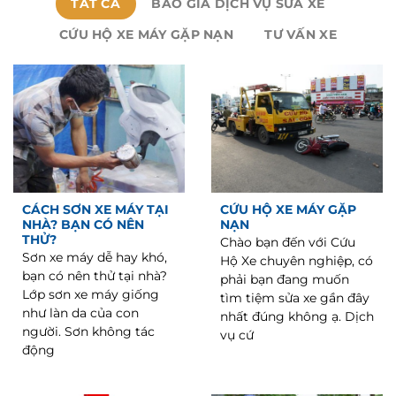
TẤT CẢ
BÁO GIÁ DỊCH VỤ SỬA XE
CỨU HỘ XE MÁY GẶP NẠN
TƯ VẤN XE
CÁCH SƠN XE MÁY TẠI
CỨU HỘ XE MÁY GẶP
NHÀ? BẠN CÓ NÊN
NẠN
THỬ?
Chào bạn đến với Cứu
Sơn xe máy dễ hay khó,
Hộ Xe chuyên nghiệp, có
bạn có nên thử tại nhà?
phải bạn đang muốn
Lớp sơn xe máy giống
tìm tiệm sửa xe gần đây
như làn da của con
nhất đúng không ạ. Dịch
người. Sơn không tác
vụ cứ
động